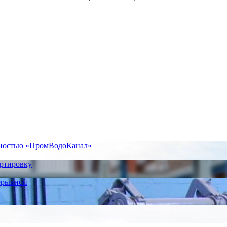
нностью «ПромВодоКанал»
ортировку
ерывной