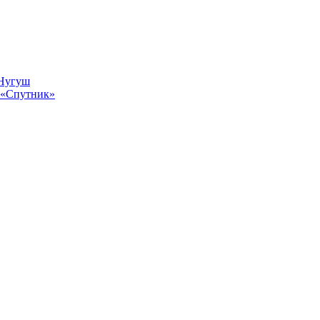
 Нугуш
 «Спутник»