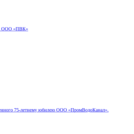
 в ООО «ПВК»
вященного 75-летнему юбилею ООО «ПромВодоКанал».