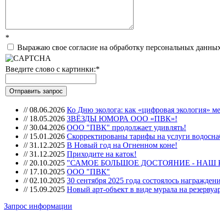
*
Выражаю свое согласие на обработку персональных данных
Введите слово с картинки:
*
//
08.06.2026
Ко Дню эколога: как «цифровая экология» м
//
18.05.2026
ЗВЁЗДЫ ЮМОРА ООО «ПВК»!
//
30.04.2026
ООО "ПВК" продолжает удивлять!
//
15.01.2026
Скорректированы тарифы на услуги водоснаб
//
31.12.2025
В Новый год на Огненном коне!
//
31.12.2025
Приходите на каток!
//
20.10.2025
"САМОЕ БОЛЬШОЕ ДОСТОЯНИЕ - НАШ
//
17.10.2025
ООО "ПВК"
//
02.10.2025
30 сентября 2025 года состоялось награжде
//
15.09.2025
Новый арт-объект в виде мурала на резерву
Запрос информации