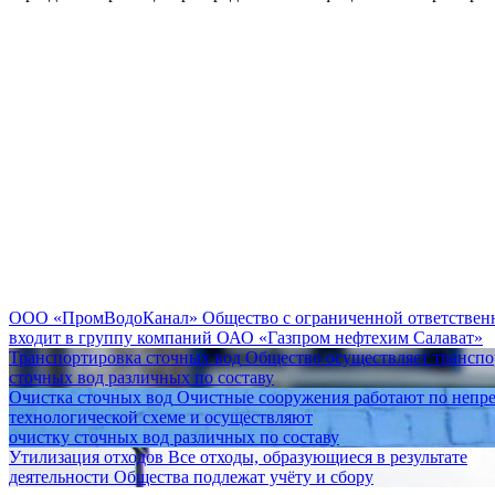
ООО «ПромВодоКанал»
Общество с ограниченной ответстве
входит в группу компаний ОАО «Газпром нефтехим Салават»
Транспортировка сточных вод
Общество осуществляет трансп
сточных вод различных по составу
Очистка сточных вод
Очистные сооружения работают по непр
технологической схеме и осуществляют
очистку сточных вод различных по составу
Утилизация отходов
Все отходы, образующиеся в результате
деятельности Общества подлежат учёту и сбору