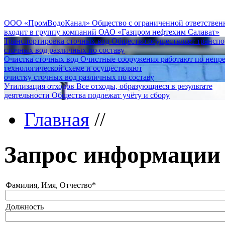
ООО «ПромВодоКанал»
Общество с ограниченной ответстве
входит в группу компаний ОАО «Газпром нефтехим Салават»
Транспортировка сточных вод
Общество осуществляет трансп
сточных вод различных по составу
Очистка сточных вод
Очистные сооружения работают по непр
технологической схеме и осуществляют
очистку сточных вод различных по составу
Утилизация отходов
Все отходы, образующиеся в результате
деятельности Общества подлежат учёту и сбору
Главная
//
Запрос информации
Фамилия, Имя, Отчество
*
Должность