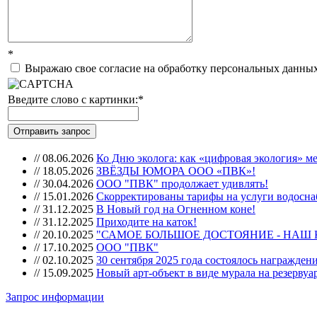
*
Выражаю свое согласие на обработку персональных данных
Введите слово с картинки:
*
//
08.06.2026
Ко Дню эколога: как «цифровая экология» м
//
18.05.2026
ЗВЁЗДЫ ЮМОРА ООО «ПВК»!
//
30.04.2026
ООО "ПВК" продолжает удивлять!
//
15.01.2026
Скорректированы тарифы на услуги водоснаб
//
31.12.2025
В Новый год на Огненном коне!
//
31.12.2025
Приходите на каток!
//
20.10.2025
"САМОЕ БОЛЬШОЕ ДОСТОЯНИЕ - НАШ
//
17.10.2025
ООО "ПВК"
//
02.10.2025
30 сентября 2025 года состоялось награжде
//
15.09.2025
Новый арт-объект в виде мурала на резерву
Запрос информации