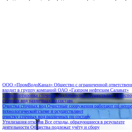
ООО «ПромВодоКанал»
Общество с ограниченной ответстве
входит в группу компаний ОАО «Газпром нефтехим Салават»
Транспортировка сточных вод
Общество осуществляет трансп
сточных вод различных по составу
Очистка сточных вод
Очистные сооружения работают по непр
технологической схеме и осуществляют
очистку сточных вод различных по составу
Утилизация отходов
Все отходы, образующиеся в результате
деятельности Общества подлежат учёту и сбору