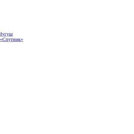
 Нугуш
 «Спутник»