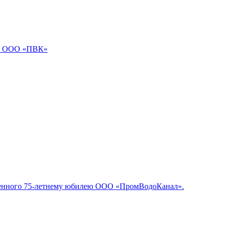
 в ООО «ПВК»
вященного 75-летнему юбилею ООО «ПромВодоКанал».