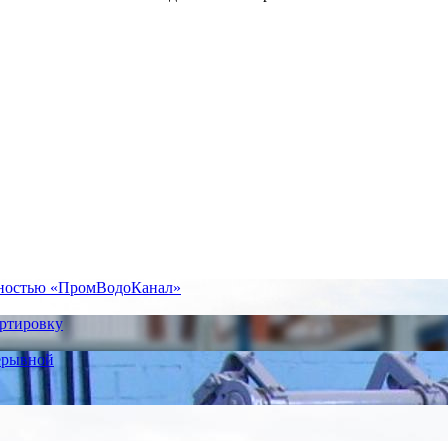
нностью «ПромВодоКанал»
ортировку
ерывной