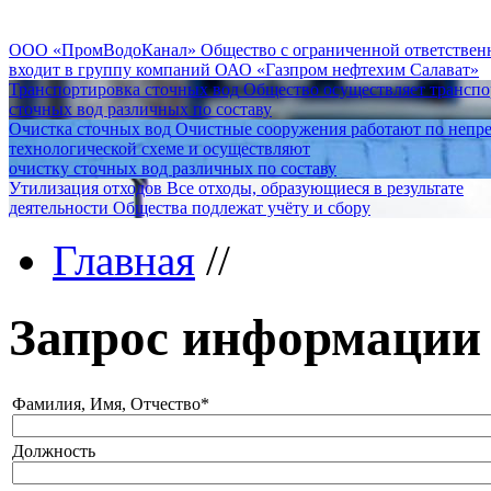
ООО «ПромВодоКанал»
Общество с ограниченной ответстве
входит в группу компаний ОАО «Газпром нефтехим Салават»
Транспортировка сточных вод
Общество осуществляет трансп
сточных вод различных по составу
Очистка сточных вод
Очистные сооружения работают по непр
технологической схеме и осуществляют
очистку сточных вод различных по составу
Утилизация отходов
Все отходы, образующиеся в результате
деятельности Общества подлежат учёту и сбору
Главная
//
Запрос информации
Фамилия, Имя, Отчество
*
Должность