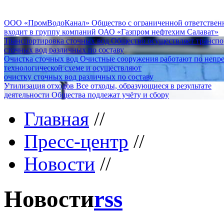
ООО «ПромВодоКанал»
Общество с ограниченной ответстве
входит в группу компаний ОАО «Газпром нефтехим Салават»
Транспортировка сточных вод
Общество осуществляет трансп
сточных вод различных по составу
Очистка сточных вод
Очистные сооружения работают по непр
технологической схеме и осуществляют
очистку сточных вод различных по составу
Утилизация отходов
Все отходы, образующиеся в результате
деятельности Общества подлежат учёту и сбору
Главная
//
Пресс-центр
//
Новости
//
Новости
rss