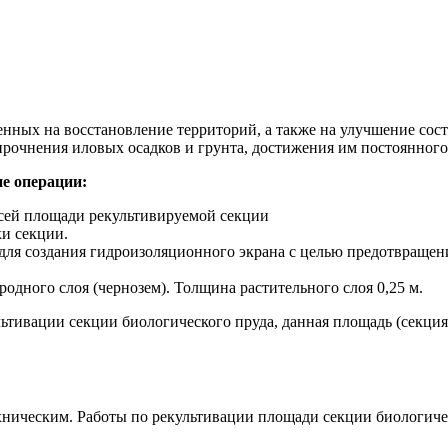
нных на восстановление территорий, а также на улучшение сос
рочнения иловых осадков и грунта, достижения им постоянного
е операции:
всей площади рекультивируемой секции
ки секции.
 для создания гидроизоляционного экрана с целью предотвращен
родного слоя (чернозем). Толщина растительного слоя 0,25 м.
ьтивации секции биологического пруда, данная площадь (секция
ехническим. Работы по рекультивации площади секции биологич