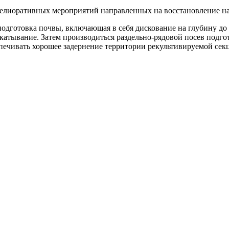
мелиоративных мероприятий направленных на восстановление н
одготовка почвы, включающая в себя дискование на глубину до 
атывание. Затем производиться раздельно-рядовой посев подгот
печивать хорошее задернение территории рекультивируемой секц