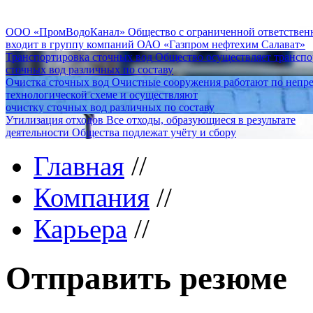
ООО «ПромВодоКанал»
Общество с ограниченной ответстве
входит в группу компаний ОАО «Газпром нефтехим Салават»
Транспортировка сточных вод
Общество осуществляет трансп
сточных вод различных по составу
Очистка сточных вод
Очистные сооружения работают по непр
технологической схеме и осуществляют
очистку сточных вод различных по составу
Утилизация отходов
Все отходы, образующиеся в результате
деятельности Общества подлежат учёту и сбору
Главная
//
Компания
//
Карьера
//
Отправить резюме