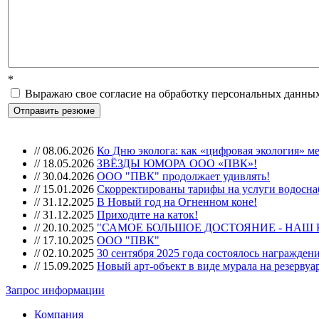
*
Выражаю свое согласие на обработку персональных данных
//
08.06.2026
Ко Дню эколога: как «цифровая экология» м
//
18.05.2026
ЗВЁЗДЫ ЮМОРА ООО «ПВК»!
//
30.04.2026
ООО "ПВК" продолжает удивлять!
//
15.01.2026
Скорректированы тарифы на услуги водоснаб
//
31.12.2025
В Новый год на Огненном коне!
//
31.12.2025
Приходите на каток!
//
20.10.2025
"САМОЕ БОЛЬШОЕ ДОСТОЯНИЕ - НАШ
//
17.10.2025
ООО "ПВК"
//
02.10.2025
30 сентября 2025 года состоялось награжде
//
15.09.2025
Новый арт-объект в виде мурала на резерву
Запрос информации
Компания