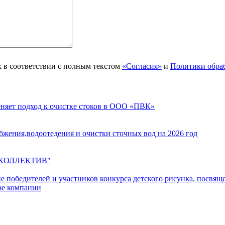
 в соответствии с полным текстом
«Согласия»
и
Политики обра
еняет подход к очистке стоков в ООО «ПВК»
жения,водоотедения и очистки сточных вод на 2026 год
 КОЛЛЕКТИВ"
ние победителей и участников конкурса детского рисунка, пос
аре компании