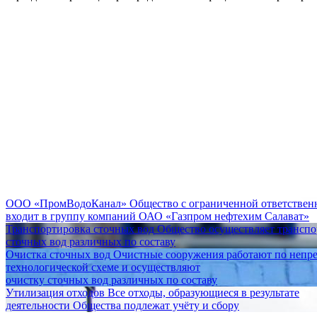
ООО «ПромВодоКанал»
Общество с ограниченной ответстве
входит в группу компаний ОАО «Газпром нефтехим Салават»
Транспортировка сточных вод
Общество осуществляет трансп
сточных вод различных по составу
Очистка сточных вод
Очистные сооружения работают по непр
технологической схеме и осуществляют
очистку сточных вод различных по составу
Утилизация отходов
Все отходы, образующиеся в результате
деятельности Общества подлежат учёту и сбору