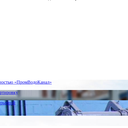
нностью «ПромВодоКанал»
ортировку
ерывной