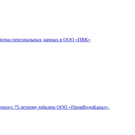
ботки персональных данных в ООО «ПВК»
вященного 75-летнему юбилею ООО «ПромВодоКанал».