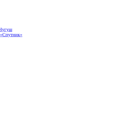
 Нугуш
 «Спутник»